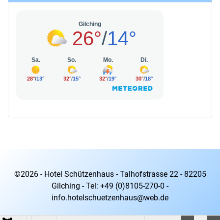
©2026 - Hotel Schützenhaus - Talhofstrasse 22 - 82205
Gilching - Tel: +49 (0)8105-270-0 -
info.hotelschuetzenhaus@web.de